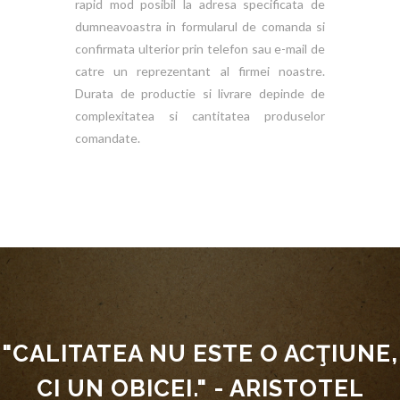
rapid mod posibil la adresa specificata de
dumneavoastra in formularul de comanda si
confirmata ulterior prin telefon sau e-mail de
catre un reprezentant al firmei noastre.
Durata de productie si livrare depinde de
complexitatea si cantitatea produselor
comandate.
"CALITATEA NU ESTE O ACŢIUNE,
CI UN OBICEI." - ARISTOTEL